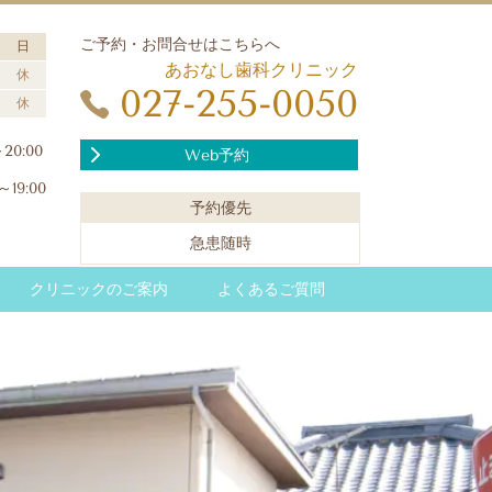
ご予約・お問合せはこちらへ
日
あおなし歯科クリニック
休
027-255-0050
休
～20:00
Web予約
19:00
予約優先
急患随時
クリニックのご案内
よくあるご質問