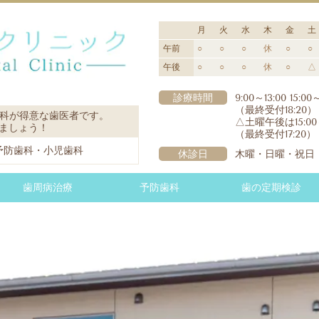
月
火
水
木
金
土
午前
○
○
○
休
○
○
午後
○
○
○
休
○
△
診療時間
9:00～13:00 15:00
（最終受付18:20）
歯科が得意な歯医者です。
△土曜午後は15:00～
ましょう！
（最終受付17:20）
予防歯科・小児歯科
休診日
木曜・日曜・祝日
歯周病治療
予防歯科
歯の定期検診