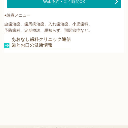
Web予約・２４時間OK
●診療メニュー
虫歯治療
、
歯周病治療
、
入れ歯治療
、
小児歯科
、
予防歯科
、
定期検診
、
親知らず
、
顎関節症
など。
あおなし歯科クリニック通信
歯とお口の健康情報