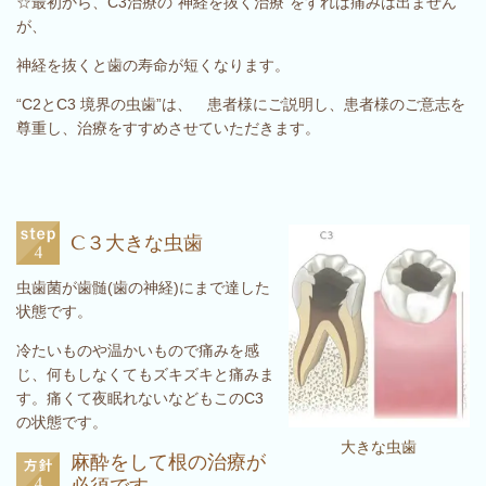
☆最初から、
C3治療の”神経を抜く治療“をすれば痛みは出ません
が、
神経を抜くと
歯の寿命が短くなります。
“C2とC3 境界の虫歯”は、 患者様にご説明し、患者様のご意志を
尊重し、治療をすすめさせていただきます。
C３大きな虫歯
虫歯菌が歯髄(歯の神経)にまで達した
状態です。
冷たいものや温かいもので痛みを感
じ、何もしなくてもズキズキと痛みま
す。痛くて夜眠れないなどもこのC3
の状態です。
大きな虫歯
麻酔をして根の治療が
必須です。