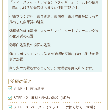
「ティースメイト® ディセンシタイザー」は、以下の使用
用途における知覚過敏の抑制に使用可能です。
①歯ブラシ磨耗、歯肉後退、歯周炎、歯牙酸蝕等によって
露出した象牙質の処置
②機械的歯面清掃、スケーリング、ルートプレーニング後
の象牙質の処置
③漂白処置後の歯面の処置
④コンポジットレジン修復や補綴治療等における形成象牙
質の処置
象牙質の処置をすることで、知覚過敏を抑制出来ます。
治療の流れ
STEP・1 歯面清掃
STEP・2
液材と粉材の混和（15秒）
STEP・3
ペースト（スラリー）の擦り塗り（30秒）