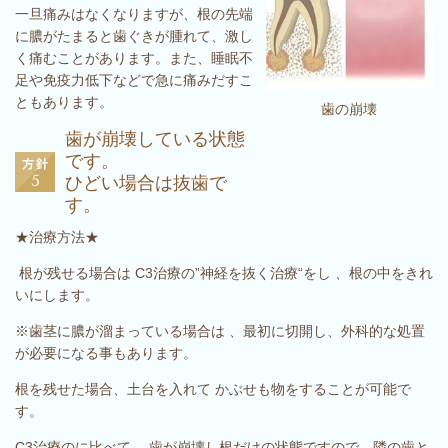
一旦痛みはなくなりますが、根の先端
に膿がたまると歯ぐきが腫れて、激し
く痛むことがあります。また、睡眠不
足や免疫力低下などで急に痛みだすこ
ともあります。
歯の崩壊
歯が崩壊している状態
です。
ひどい場合は抜歯で
す。
★治療方法★
根が残せる場合は C3治療の”神経を抜く治療“をし 、根の中をきれ
いにします。
※歯茎に膿が溜まっている場合は 、最初に切開し、外科的な処置
が必要になる事もあります。
根を残せた場合、土台を入れて かぶせも物をすることが可能で
す。
C3治療のに比べて 、歯が崩壊し根だけの状態ですので、隣の歯と