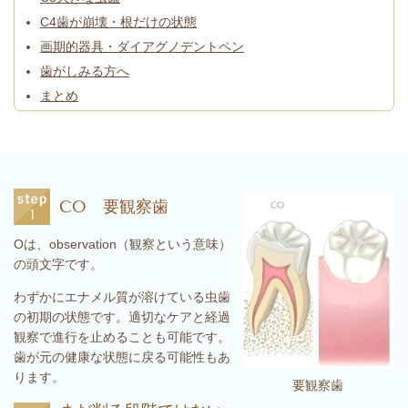
C4歯が崩壊・根だけの状態
画期的器具・ダイアグノデントペン
歯がしみる方へ
まとめ
CO 要観察歯
Oは、observation（観察という意味）
の頭文字です。
わずかにエナメル質が溶けている虫歯
の初期の状態です。適切なケアと経過
観察で進行を止めることも可能です。
歯が元の健康な状態に戻る可能性もあ
ります。
要観察歯