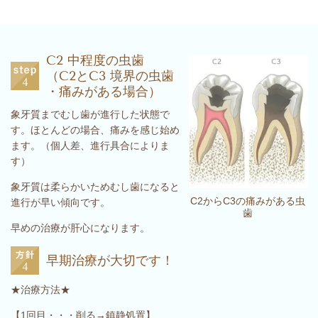
C2 中程度の虫歯
（C2とC3 境界の虫歯
・痛みがある場合）
象牙質までむし歯が進行した状態で
す。ほとんどの場合、痛みを感じ始め
ます。（個人差、進行具合によりま
す）
象牙質は柔らかいためむし歯になると
C2からC3の痛みがある虫
進行が早い傾向です。
歯
早めの治療が肝心になります。
早期治療が大切です！
★治療方法★
【1回目・・・削る→鎮静処置】