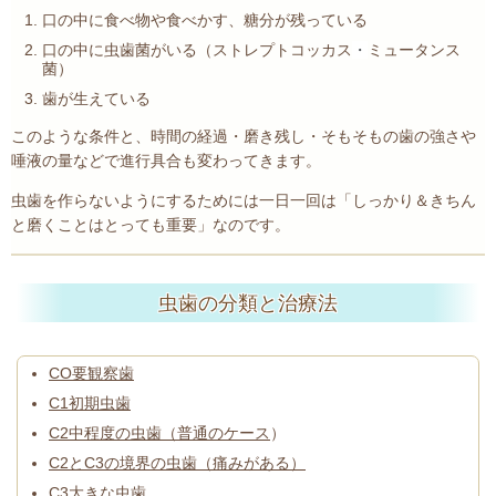
口の中に食べ物や食べかす、糖分が残っている
口の中に虫歯菌がいる（ストレプトコッカス
・
ミュータンス
菌）
歯が生えている
このような条件と、時間の経過・磨き残し・そもそもの歯の強さや
唾液の量などで進行具合も変わってきます。
虫歯を作らないようにするためには一日一回は「しっかり＆きちん
と磨くことはとっても重要」なのです。
虫歯の分類と治療法
CO要観察歯
C1初期虫歯
C2中程度の虫歯（普通のケース
）
C2とC3の境界の虫歯（痛みがある）
C3大きな虫歯