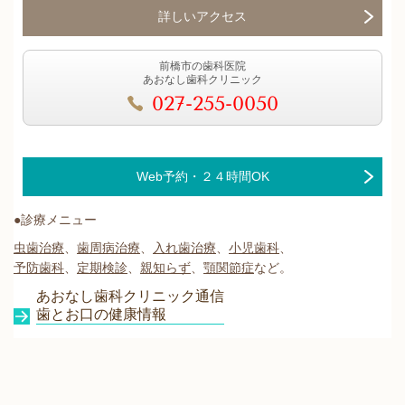
詳しいアクセス
前橋市の歯科医院
あおなし歯科クリニック
027-255-0050
Web予約・２４時間OK
●診療メニュー
虫歯治療
、
歯周病治療
、
入れ歯治療
、
小児歯科
、
予防歯科
、
定期検診
、
親知らず
、
顎関節症
など。
あおなし歯科クリニック通信
歯とお口の健康情報