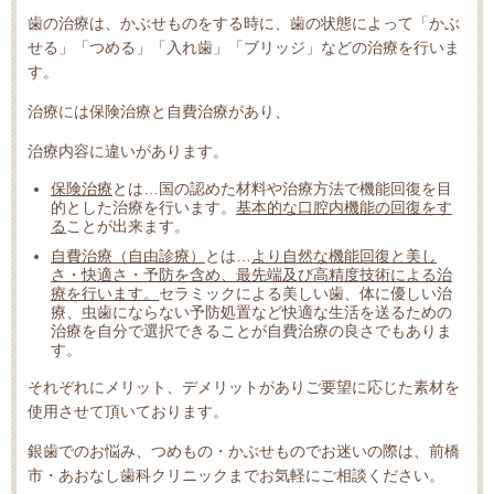
歯の治療は、かぶせものをする時に、歯の状態によって「かぶ
せる」「つめる」「入れ歯」「ブリッジ」などの治療を行いま
す。
治療には保険治療と自費治療があり、
治療内容に違いがあります。
保険治療
とは…国の認めた材料や治療方法で機能回復を目
的とした治療を行います。
基本的な口腔内機能の回復をす
る
ことが出来ます。
自費治療（自由診療）
とは…
より自然な機能回復と美し
さ・快適さ・予防を含め、最先端及び高精度技術による治
療を行います。
セラミックによる美しい歯、体に優しい治
療、虫歯にならない予防処置など快適な生活を送るための
治療を自分で選択できることが自費治療の良さでもありま
す。
それぞれにメリット、デメリットがありご要望に応じた素材を
使用させて頂いております。
銀歯でのお悩み、つめもの・かぶせものでお迷いの際は、前橋
市・あおなし歯科クリニックまでお気軽にご相談ください。